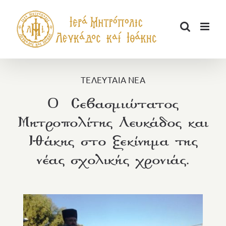
Μετάβαση
στο
περιεχόμενο
ΤΕΛΕΥΤΑΙΑ ΝΕΑ
O Σεβασμιώτατος
Μητροπολίτης Λευκάδος και
Ιθάκης στο ξεκίνημα της
νέας σχολικής χρονιάς.