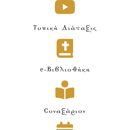
Τυπική Διάταξις
e-Βιβλιοθήκη
Συναξάριον