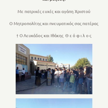
Με πατρικές ευχές και αγάπη Χριστού
Ο Μητροπολίτης και πνευματικός σας πατέρας
† Ο Λευκάδος και Ιθάκης Θ ε ό φ ι λ ο ς