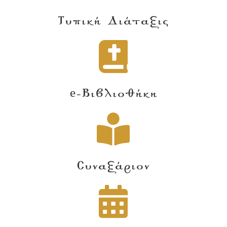
Τυπική Διάταξις
e-Βιβλιοθήκη
Συναξάριον