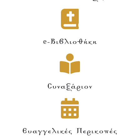
e-Βιβλιοθήκη
Συναξάριον
Ευαγγελικές Περικοπές