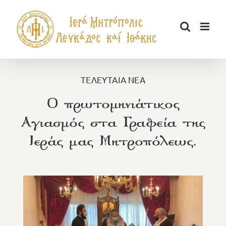
Μετάβαση
στο
περιεχόμενο
ΤΕΛΕΥΤΑΙΑ ΝΕΑ
O πρωτομηνιάτικος
Αγιασμός στα Γραφεία της
Ιεράς μας Μητροπόλεως.