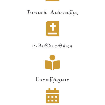
Τυπική Διάταξις
e-Βιβλιοθήκη
Συναξάριον