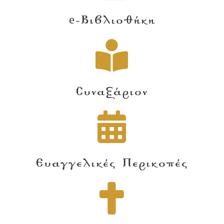
e-Βιβλιοθήκη
Συναξάριον
Ευαγγελικές Περικοπές