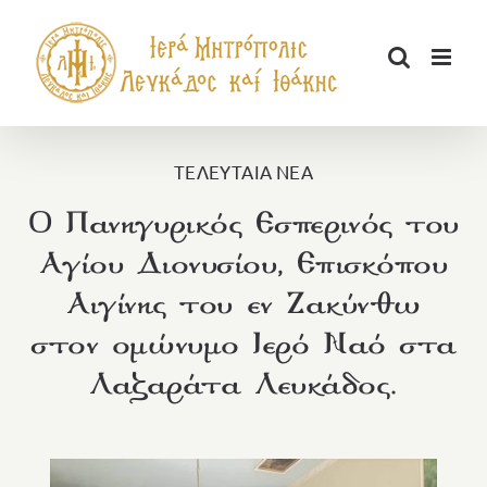
Μετάβαση
στο
περιεχόμενο
ΤΕΛΕΥΤΑΙΑ ΝΕΑ
O Πανηγυρικός Εσπερινός του
Αγίου Διονυσίου, Επισκόπου
Αιγίνης του εν Ζακύνθω
στον ομώνυμο Ιερό Ναό στα
Λαζαράτα Λευκάδος.