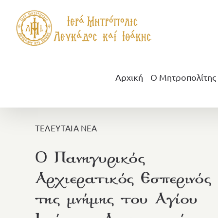
Μετάβαση
στο
περιεχόμενο
Αρχική
Ο Μητροπολίτης
ΤΕΛΕΥΤΑΙΑ ΝΕΑ
O Πανηγυρικός
Αρχιερατικός Εσπερινός
της μνήμης του Αγίου