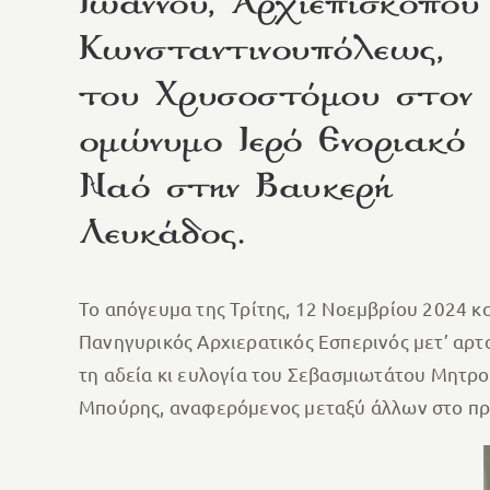
Ιωάννου, Αρχιεπισκόπου
Κωνσταντινουπόλεως,
του Χρυσοστόμου στον
ομώνυμο Ιερό Ενοριακό
Ναό στην Βαυκερή
Λευκάδος.
Το απόγευμα της Τρίτης, 12 Νοεμβρίου 2024 κ
Πανηγυρικός Αρχιερατικός Εσπερινός μετ’ αρτ
τη αδεία κι ευλογία του Σεβασμιωτάτου Μητρο
Μπούρης, αναφερόμενος μεταξύ άλλων στο πρόσ