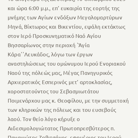
και ώρα 6:00 μ.μ., επ’ ευκαιρία της εορτής της
μνήμης των Αγίων ενδόξων Μεγαλομαρτύρων
Μηνά, Βίκτωρος και Βικεντίου, εψάλη εκτάκτως
στον Ιερό Προσκυνηματικό Ναό Αγίου
Βησσαρίωνος στην περιοχή ῾Ἁγία
Κάρα῾῾Λευκάδος, λόγω των έργων
αναστηλώσεως του ομώνυμου Ιερού Ενοριακού
Ναού της πόλεώς μας, Μέγας Πανηγυρικός
Αρχιερατικός Εσπερινός μετ’ αρτοκλασίας,
χοροστατούντος του Σεβασμιωτάτου
Ποιμενάρχου μας κ. Θεοφίλου, με την συμμετοχή
των κληρικών της πόλεως και του ευσεβούς
λαού. Τον θείο λόγο κήρυξε ο
Αιδεσιμολογιώτατος Πρωτοπρεσβύτερος π.
Παναγιώτης Ζαβιτσάνος, εφημέριος του Ιερού