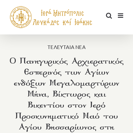
Μετάβαση
στο
περιεχόμενο
ΤΕΛΕΥΤΑΙΑ ΝΕΑ
O Πανηγυρικός Αρχιερατικός
Εσπερινός των Αγίων
ενδόξων Μεγαλομαρτύρων
Μήνα, Βίκτωρος και
Βικεντίου στον Ιερό
Προσκυνηματικό Ναό του
Αγίου Βησσαρίωνος στη