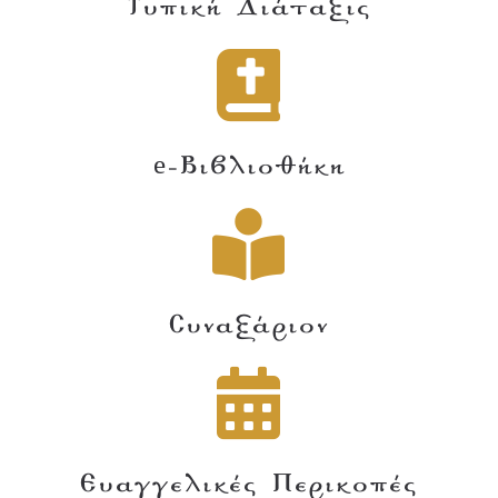
Τυπική Διάταξις
e-Βιβλιοθήκη
Συναξάριον
Ευαγγελικές Περικοπές