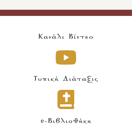
Κανάλι Βίντεο
Τυπική Διάταξις
e-Βιβλιοθήκη