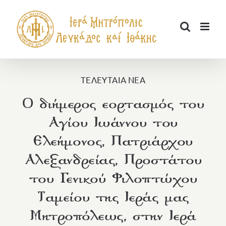
Μετάβαση
στο
περιεχόμενο
ΤΕΛΕΥΤΑΙΑ ΝΕΑ
O διήμερος εορτασμός του
Αγίου Ιωάννου του
Ελεήμονος, Πατριάρχου
Αλεξανδρείας, Προστάτου
του Γενικού Φιλοπτώχου
Ταμείου της Ιεράς μας
Μητροπόλεως, στην Ιερά