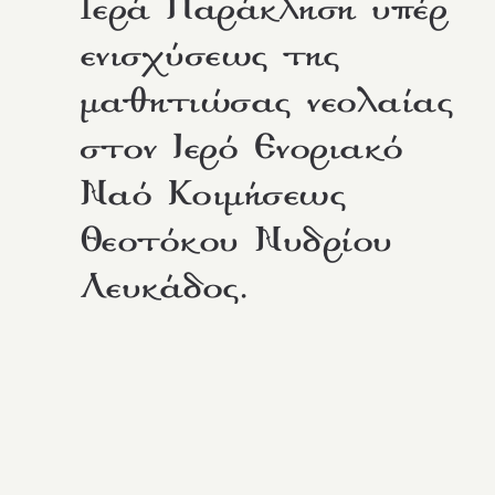
Iερά Παράκληση υπέρ
ενισχύσεως της
μαθητιώσας νεολαίας
στον Ιερό Ενοριακό
Ναό Κοιμήσεως
Θεοτόκου Νυδρίου
Λευκάδος.