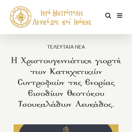
Μετάβαση
στο
περιεχόμενο
ΤΕΛΕΥΤΑΙΑ ΝΕΑ
H Χριστουγεννιάτικη γιορτή
των Κατηχητικών
Συντροφιών της Ενορίας
Εισοδίων Θεοτόκου
Τσουκαλάδων Λευκάδος.