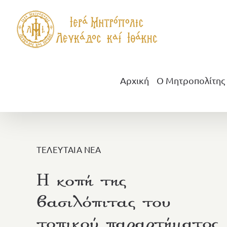
Μετάβαση
στο
περιεχόμενο
Αρχική
Ο Μητροπολίτης
ΤΕΛΕΥΤΑΙΑ ΝΕΑ
H κοπή της
βασιλόπιτας του
τοπικού παραρτήματος