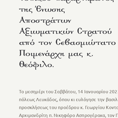
της Ένωσης
Αποστράτων
Αξιωματικών Στρατού
από τον Σεβασμιώτατο
Ποιμενάρχη μας κ.
Θεόφιλο.
Το μεσημέρι του Σαββάτου, 14 Ιανουαρίου 2023
πόλεως Λευκάδος, όπου κι ευλόγησε την βασι
προσκλήσεως του προέδρου κ. Γεωργίου Κοντ
Αρχιμανδρίτη π. Νικηφόρο Ασπρογέρακα, τον Π