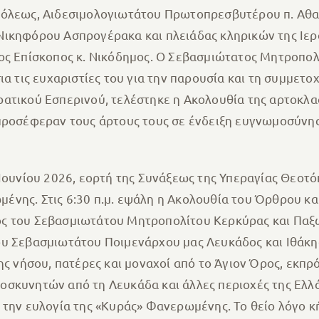
πόλεως, Αιδεσιμολογιωτάτου Πρωτοπρεσβυτέρου π. Αθα
Νικηφόρου Ασπρογέρακα και πλειάδας κληρικών της Ιε
ος Επίσκοπος κ. Νικόδημος. Ο Σεβασμιώτατος Μητροπολί
ια τις ευχαριστίες του για την παρουσία και τη συμμετο
ατικού Εσπερινού, τελέστηκε η Ακολουθία της αρτοκλα
προσέφεραν τους άρτους τους σε ένδειξη ευγνωμοσύνης
 Ιουνίου 2026, εορτή της Συνάξεως της Υπεραγίας Θεοτ
νης. Στις 6:30 π.μ. εψάλη η Ακολουθία του Όρθρου κα
ς του Σεβασμιωτάτου Μητροπολίτου Κερκύρας και Παξώ
ου Σεβασμιωτάτου Ποιμενάρχου μας Λευκάδος και Ιθάκης
ης νήσου, πατέρες και μοναχοί από το Άγιον Όρος, εκπ
οσκυνητών από τη Λευκάδα και άλλες περιοχές της Ελλ
ν την ευλογία της «Κυράς» Φανερωμένης. Το θείο λόγο 