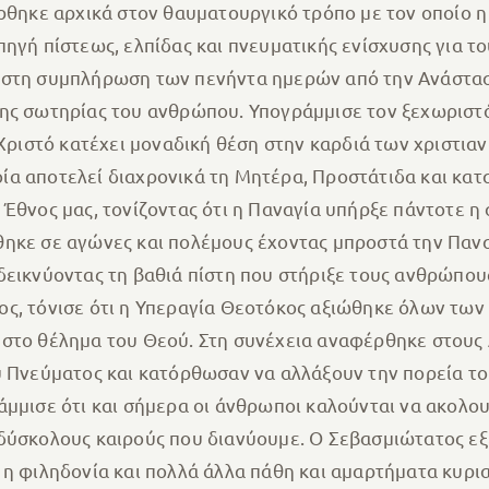
φέρθηκε αρχικά στον θαυματουργικό τρόπο με τον οποί
ηγή πίστεως, ελπίδας και πνευματικής ενίσχυσης για το
 στη συμπλήρωση των πενήντα ημερών από την Ανάσταση
ης σωτηρίας του ανθρώπου. Υπογράμμισε τον ξεχωριστό
 Χριστό κατέχει μοναδική θέση στην καρδιά των χριστια
α αποτελεί διαχρονικά τη Μητέρα, Προστάτιδα και κατ
Έθνος μας, τονίζοντας ότι η Παναγία υπήρξε πάντοτε η
θηκε σε αγώνες και πολέμους έχοντας μπροστά την Παν
εικνύοντας τη βαθιά πίστη που στήριξε τους ανθρώπους 
ς, τόνισε ότι η Υπεραγία Θεοτόκος αξιώθηκε όλων των
στο θέλημα του Θεού. Στη συνέχεια αναφέρθηκε στους Α
υ Πνεύματος και κατόρθωσαν να αλλάξουν την πορεία τ
άμμισε ότι και σήμερα οι άνθρωποι καλούνται να ακολο
 δύσκολους καιρούς που διανύουμε. Ο Σεβασμιώτατος εξ
 η φιληδονία και πολλά άλλα πάθη και αμαρτήματα κυρι