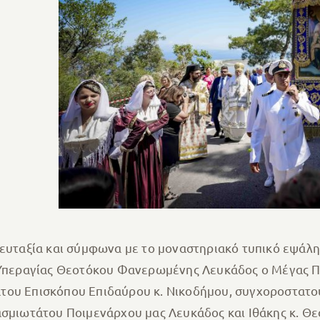
 ευταξία και σύμφωνα με το μοναστηριακό τυπικό εψάλη
ς Υπεραγίας Θεοτόκου Φανερωμένης Λευκάδος ο Μέγας Π
άτου Επισκόπου Επιδαύρου κ. Νικοδήμου, συγχοροστατ
βασμιωτάτου Ποιμενάρχου μας Λευκάδος και Ιθάκης κ. 