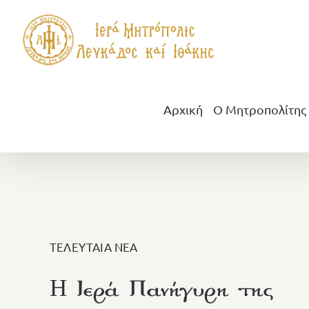
Μετάβαση
στο
περιεχόμενο
Αρχική
Ο Μητροπολίτης
ΤΕΛΕΥΤΑΙΑ ΝΕΑ
H Ιερά Πανήγυρη της