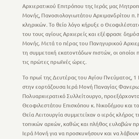
Αρχιερατικού Επιτρόπου της Ιεράς μας Μητρο
Μονής, Πανοσιολογιωτάτου Αρχιμανδρίτου π. 
κληρικών.
Το θείο λόγο κήρυξε ο Θεοφιλέστατ
του τους αγίους Αρχιερείς και εξέφρασε δημόσ
Μονής. Μετά το πέρας του Πανηγυρικού Αρχιερ
τη συμμετοχή εκατοντάδων πιστών, οι οποίοι 
τις πρώτες πρωϊνές ώρες.
Το πρωί της Δευτέρας του Αγίου Πνεύματος, 1
στην εορτάζουσα Ιερά Μονή Παναγίας Φανερωμέ
Πολυαρχιερατικό Συλλείτουργο, προεξάρχοντο
Θεοφιλεστάτου Επισκόπου κ. Νικοδήμου και τ
Θεία Λειτουργία συμμετείχαν ο ιερός κλήρος τ
τοπικών αρχών, καθώς και πλήθος ευλαβών πρ
Ιερά Μονή για να προσκυνήσουν και να λάβου