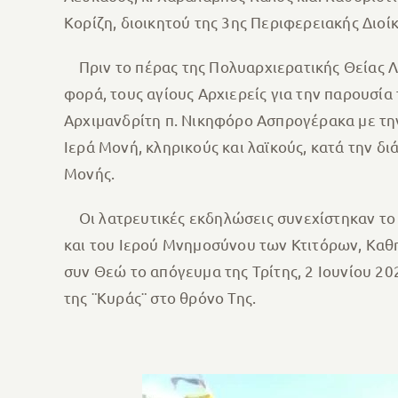
Κορίζη, διοικητού της 3ης Περιφερειακής Διοί
Πριν το πέρας της Πολυαρχιερατικής Θείας Λ
φορά, τους αγίους Αρχιερείς για την παρουσί
Αρχιμανδρίτη π. Νικηφόρο Ασπρογέρακα με την 
Ιερά Μονή, κληρικούς και λαϊκούς, κατά την δ
Μονής.
Οι λατρευτικές εκδηλώσεις συνεχίστηκαν το 
και του Ιερού Μνημοσύνου των Κτιτόρων, Κα
συν Θεώ το απόγευμα της Τρίτης, 2 Ιουνίου 2
της ¨Κυράς¨ στο θρόνο Της.