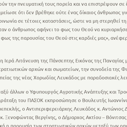
ύν την πνευματική τους πορεία και να επιστρέψουν σε
ημείωσε ότι δεν βρέθηκε ούτε ένας δίκαιος άνθρωπος γ
οινωνία σε τέτοιες καταστάσεις, ώστε να μη στερηθεί τη
ταν ο άνθρωπος αφήνει το φως του Θεού να κυριαρχήσε
φως της παρουσίας του Θεού στις καρδιές μας», ανέφερ
 Ιερά Λιτάνευση της Πάνσεπτης Εικόνας της Παναγίας μ
στρατιωτικών αρχών και σωματείων, την συνοδεία της Φι
πείας της νέας Χορωδίας Λευκάδος με παραδοσιακές λευ
ξύ άλλων ο Υφυπουργός Αγροτικής Ανάπτυξης και Τροφ
ράταξη του ΠΑΣΟΚ εκπροσώπησε ο Βουλευτής Ιωαννίνων
ρεπεκλής, ο Αντιπεριφερειάρχης Λευκάδος κ. Αντώνιος 
 κ. Ξενοφώντας Βεργίνης, ο Δήμαρχος Ακτίου – Βόνιτσας
ική η παρουσία των στρατιωτικών αρχών μεταξύ των οπ