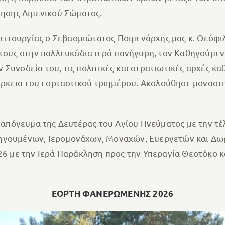
κησης Λιμενικού Σώματος.
ειτουργίας ο Σεβασμιώτατος Ποιμενάρχης μας κ. Θεόφιλ
α τους στην παλλευκάδια ιερά πανήγυρη, τον Καθηγούμε
Συνοδεία του, τις πολιτικές και στρατιωτικές αρχές κα
ιάρκεια του εορταστικού τριημέρου. Ακολούθησε μοναστ
απόγευμα της Δευτέρας του Αγίου Πνεύματος με την τ
θηγουμένων, Ιερομονάχων, Μοναχών, Ευεργετών και Δω
026 με την Ιερά Παράκληση προς την Υπεραγία Θεοτόκο 
ΕΟΡΤΗ ΦΑΝΕΡΩΜΕΝΗΣ 2026