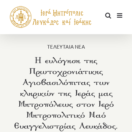
Μετάβαση
στο
περιεχόμενο
ΤΕΛΕΥΤΑΙΑ ΝΕΑ
H ευλόγηση της
Πρωτοχρονιάτικης
Αγιοβασιλόπιτας των
κληρικών της Ιεράς μας
Μητροπόλεως στον Ιερό
Μητροπολιτικό Ναό
Ευαγγελιστρίας Λευκάδος.