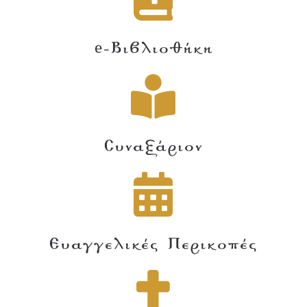
e-Βιβλιοθήκη
Συναξάριον
Ευαγγελικές Περικοπές