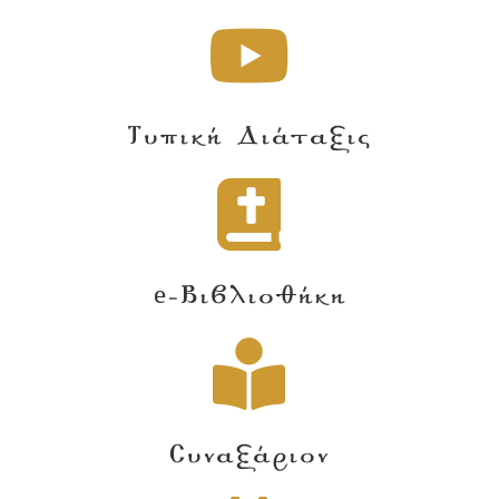
Τυπική Διάταξις
e-Βιβλιοθήκη
Συναξάριον