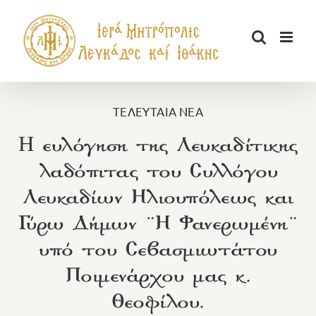
Μετάβαση
στο
περιεχόμενο
ΤΕΛΕΥΤΑΙΑ ΝΕΑ
H ευλόγηση της Λευκαδίτικης
λαδόπιτας του Συλλόγου
Λευκαδίων Ηλιουπόλεως και
Γύρω Δήμων ¨Η Φανερωμένη¨
υπό του Σεβασμιωτάτου
Ποιμενάρχου μας κ.
Θεοφίλου.