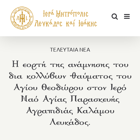
Μετάβαση
στο
περιεχόμενο
ΤΕΛΕΥΤΑΙΑ ΝΕΑ
H εορτή της ανάμνησης του
δια κολλύβων θαύματος του
Αγίου Θεοδώρου στον Ιερό
Ναό Αγίας Παρασκευής
Αγραπιδιάς Καλάμου
Λευκάδος.