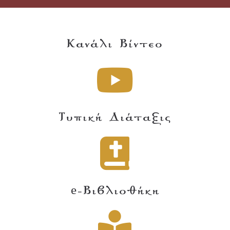
Κανάλι Βίντεο
Τυπική Διάταξις
e-Βιβλιοθήκη