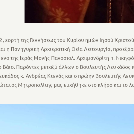
, εορτή της Γεννήσεως του Κυρίου ημών Ιησού Χριστού
ι η Πανηγυρική Αρχιερατική Θεία Λειτουργία, προεξά
μενο της Ιεράς Μονής Πανοσιολ. Αρχιμανδρίτη π. Νικηφ
ο Βάιο. Παρόντες μεταξύ άλλων ο Βουλευτής Λευκάδος 
ευκάδος κ. Ανδρέας Κτενάς και ο πρώην Βουλευτής Λευκ
ώτατος Μητροπολίτης μας ευχήθηκε στο κλήρο και το λα