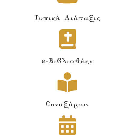
Τυπική Διάταξις
e-Βιβλιοθήκη
Συναξάριον