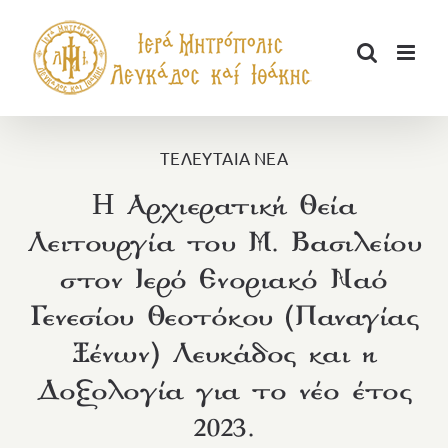
Μετάβαση
στο
περιεχόμενο
ΤΕΛΕΥΤΑΙΑ ΝΕΑ
H Αρχιερατική Θεία
Λειτουργία του Μ. Βασιλείου
στον Ιερό Ενοριακό Ναό
Γενεσίου Θεοτόκου (Παναγίας
Ξένων) Λευκάδος και η
Δοξολογία για το νέο έτος
2023.