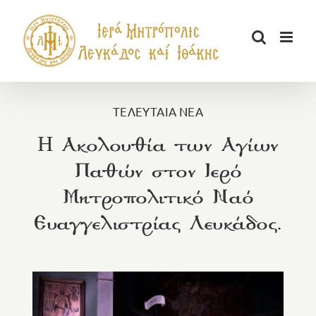
Μετάβαση
στο
περιεχόμενο
ΤΕΛΕΥΤΑΙΑ ΝΕΑ
H Ακολουθία των Αγίων
Παθών στον Ιερό
Μητροπολιτικό Ναό
Ευαγγελιστρίας Λευκάδος.