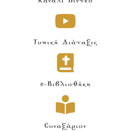
Κανάλι Βίντεο
Τυπική Διάταξις
e-Βιβλιοθήκη
Συναξάριον