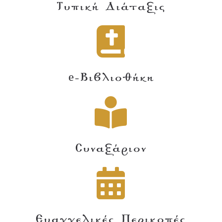
Τυπική Διάταξις
e-Βιβλιοθήκη
Συναξάριον
Ευαγγελικές Περικοπές