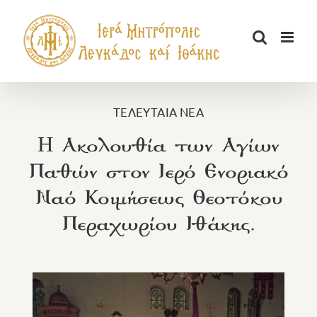
Μετάβαση
στο
περιεχόμενο
ΤΕΛΕΥΤΑΙΑ ΝΕΑ
H Ακολουθία των Αγίων
Παθών στον Ιερό Ενοριακό
Ναό Κοιμήσεως Θεοτόκου
Περαχωρίου Ιθάκης.