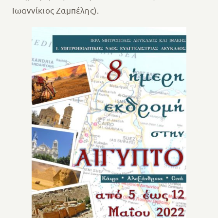
Ιωαννίκιος Ζαμπέλης).