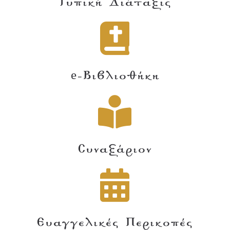
Τυπική Διάταξις
e-Βιβλιοθήκη
Συναξάριον
Ευαγγελικές Περικοπές