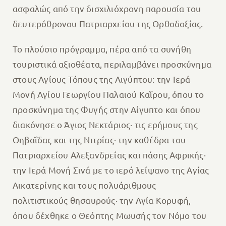
ασφαλώς από την δισχιλιόχρονη παρουσία του
δευτερόθρονου Πατριαρχείου της Ορθοδοξίας.
Το πλούσιο πρόγραμμα, πέρα από τα συνήθη
τουριστικά αξιοθέατα, περιλαμβάνει προσκύνημα
στους Αγίους Τόπους της Αιγύπτου: την Ιερά
Μονή Αγίου Γεωργίου Παλαιού Καΐρου, όπου το
προσκύνημα της Φυγής στην Αίγυπτο και όπου
διακόνησε ο Άγιος Νεκτάριος· τις ερήμους της
Θηβαΐδας και της Νιτρίας· την καθέδρα του
Πατριαρχείου Αλεξανδρείας και πάσης Αφρικής·
την Ιερά Μονή Σινά με το ιερό λείψανο της Αγίας
Αικατερίνης και τους πολυάριθμους
πολιτιστικούς θησαυρούς· την Αγία Κορυφή,
όπου δέχθηκε ο Θεόπτης Μωυσής τον Νόμο του