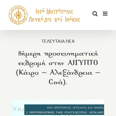
Μετάβαση
στο
περιεχόμενο
ΤΕΛΕΥΤΑΙΑ ΝΕΑ
8ήμερη προσκυνηματική
εκδρομή στην ΑΙΓΥΠΤΟ
(Κάιρο – Αλεξάνδρεια –
Σινά).