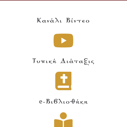
Κανάλι Βίντεο
Τυπική Διάταξις
e-Βιβλιοθήκη