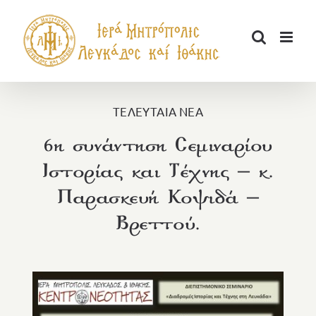
Μετάβαση
στο
περιεχόμενο
ΤΕΛΕΥΤΑΙΑ ΝΕΑ
6η συνάντηση Σεμιναρίου
Ιστορίας και Τέχνης – κ.
Παρασκευή Κοψιδά –
Βρεττού.