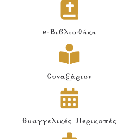
e-Βιβλιοθήκη
Συναξάριον
Ευαγγελικές Περικοπές