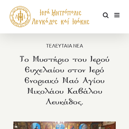
Μετάβαση
στο
περιεχόμενο
ΤΕΛΕΥΤΑΙΑ ΝΕΑ
Το Μυστήριο του Ιερού
Ευχελαίου στον Ιερό
Ενοριακό Ναό Αγίου
Νικολάου Καβάλου
Λευκάδος.