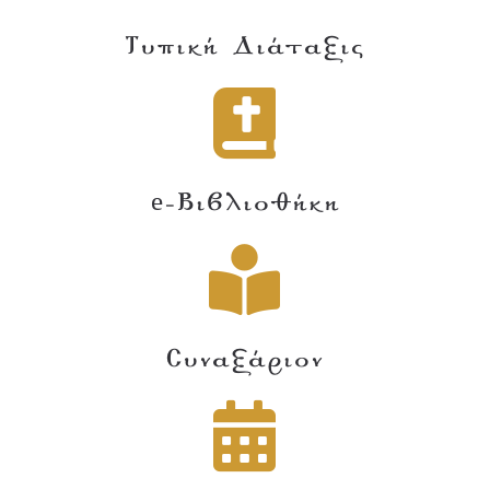
Τυπική Διάταξις
e-Βιβλιοθήκη
Συναξάριον