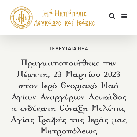
Μετάβαση
στο
περιεχόμενο
ΤΕΛΕΥΤΑΙΑ ΝΕΑ
Πραγματοποιήθηκε την
Πέμπτη, 23 Μαρτίου 2023
στον Ιερό Ενοριακό Ναό
Αγίων Αναργύρων Λευκάδος
η ενδέκατη Σύναξη Μελέτης
Αγίας Γραφής της Ιεράς μας
Μητροπόλεως