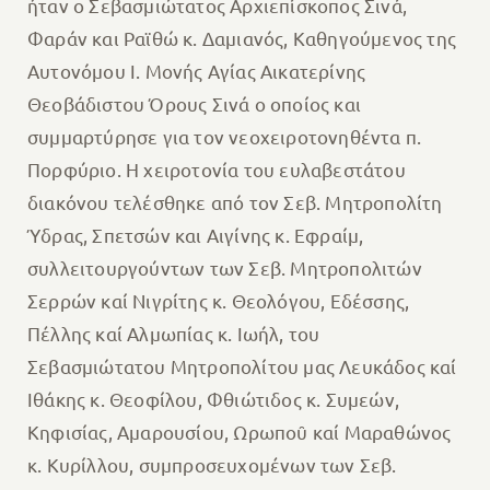
ήταν ο Σεβασμιώτατος Αρχιεπίσκοπος Σινά,
Φαράν και Ραϊθώ κ. Δαμιανός, Καθηγούμενος της
Αυτονόμου Ι. Μονής Αγίας Αικατερίνης
Θεοβάδιστου Όρους Σινά ο οποίος και
συμμαρτύρησε για τον νεοχειροτονηθέντα π.
Πορφύριο. Η χειροτονία του ευλαβεστάτου
διακόνου τελέσθηκε από τον Σεβ. Μητροπολίτη
Ύδρας, Σπετσών και Αιγίνης κ. Εφραίμ,
συλλειτουργούντων των Σεβ. Μητροπολιτών
Σερρών καί Νιγρίτης κ. Θεολόγου, Εδέσσης,
Πέλλης καί Αλμωπίας κ. Ιωήλ, του
Σεβασμιώτατου Μητροπολίτου μας Λευκάδος καί
Ιθάκης κ. Θεοφίλου, Φθιώτιδος κ. Συμεών,
Κηφισίας, Αμαρουσίου, Ωρωποῦ καί Μαραθώνος
κ. Κυρίλλου, συμπροσευχομένων των Σεβ.