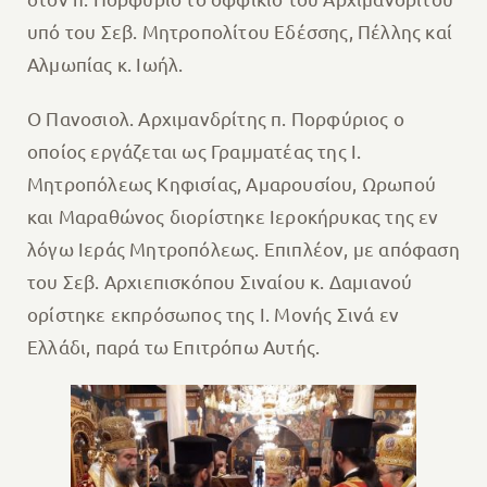
υπό του Σεβ. Μητροπολίτου Εδέσσης, Πέλλης καί
Αλμωπίας κ. Ιωήλ.
Ο Πανοσιολ. Αρχιμανδρίτης π. Πορφύριος ο
οποίος εργάζεται ως Γραμματέας της Ι.
Μητροπόλεως Κηφισίας, Αμαρουσίου, Ωρωπού
και Μαραθώνος διορίστηκε Ιεροκήρυκας της εν
λόγω Ιεράς Μητροπόλεως. Επιπλέον, με απόφαση
του Σεβ. Αρχιεπισκόπου Σιναίου κ. Δαμιανού
ορίστηκε εκπρόσωπος της Ι. Μονής Σινά εν
Ελλάδι, παρά τω Επιτρόπω Αυτής.