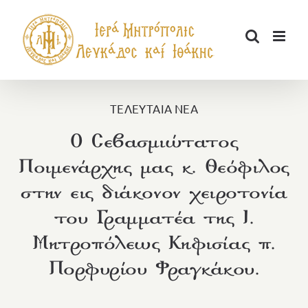
Μετάβαση
στο
περιεχόμενο
ΤΕΛΕΥΤΑΙΑ ΝΕΑ
Ο Σεβασμιώτατος
Ποιμενάρχης μας κ. Θεόφιλος
στην εις διάκονον χειροτονία
του Γραμματέα της Ι.
Μητροπόλεως Κηφισίας π.
Πορφυρίου Φραγκάκου.