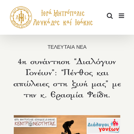
Μετάβαση
στο
περιεχόμενο
ΤΕΛΕΥΤΑΙΑ ΝΕΑ
4η συνάντηση “Διαλόγων
Γονέων”: “Πένθος και
απώλειες στη ζωή μας” με
την κ. Ερασμία Φείδη.