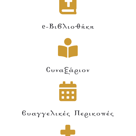
e-Βιβλιοθήκη
Συναξάριον
Ευαγγελικές Περικοπές