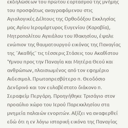
εκδηλώσεων του πρώτου εορτασμού της μνήμης
του προσφάτως αναγραφόμενου στις
Αγιολογικές Δέλτους της Ορθοδόξου Εκκλησίας
μας Αγίου Ιερομάρτυρος Ευγενίου (Καραβία),
Μητροπολίτου Αγχιάλου του Ιθακησίου, έψαλε
ενώπιον της θαυματουργού εικόνας της Παναγίας
της ¨Ακαθής¨ τις τέσσερις Στάσεις του Ακαθίστου
‘Υμνου προς την Παναγία και Μητέρα Θεού και
ανθρώπων, πλαισιωμένος από τον εφημέριο
Αιδεσιμολ. Πρωτοπρεσβύτερο π. Θεοδόσιο
Δενδρινό και τον ευλαβέστατο διάκονο π.
Σεραφείμ Περγάρη. Προηγήθηκε Τρισάγιο στον
προαύλιο χώρο του Ιερού Παρεκκλησίου στα
μνημεία παλαιών ενοριτών. Αξίζει να αναφερθεί
εδώ ότι η εν λόγω ιστορική εικόνα της Παναγίας