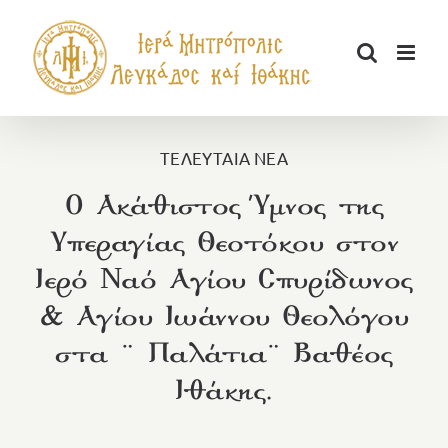
Μετάβαση
στο
περιεχόμενο
ΤΕΛΕΥΤΑΙΑ ΝΕΑ
Ο Ακάθιστος Ύμνος της
Υπεραγίας Θεοτόκου στον
Ιερό Nαό Αγίου Σπυρίδωνος
& Αγίου Ιωάννου Θεολόγου
στα ¨ Παλάτια¨ Βαθέος
Ιθάκης.