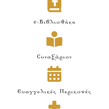
e-Βιβλιοθήκη
Συναξάριον
Ευαγγελικές Περικοπές