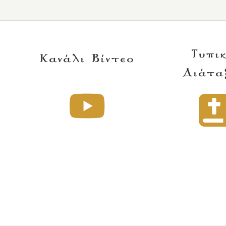
Τυπι
Κανάλι Βίντεο
Διάτα