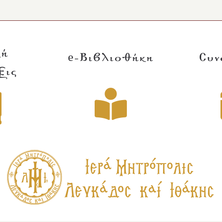
κή
e-Βιβλιοθήκη
Συν
ξις