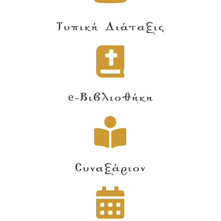
Τυπική Διάταξις
e-Βιβλιοθήκη
Συναξάριον