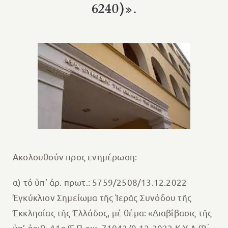
6240)».
Ακολουθούν προς ενημέρωση:
α) τό ὑπ’ ἀρ. πρωτ.: 5759/2508/13.12.2022
Ἐγκύκλιον Σημείωμα τῆς Ἱερᾶς Συνόδου τῆς
Ἐκκλησίας τῆς Ἐλλάδος, μέ θέμα: «Διαβίβασις τῆς
ὑπ’ ἀριθ. Δ1α/Γ.Π.οικ. 71042/9-12-2022 Κ.Υ.Α (Β ́