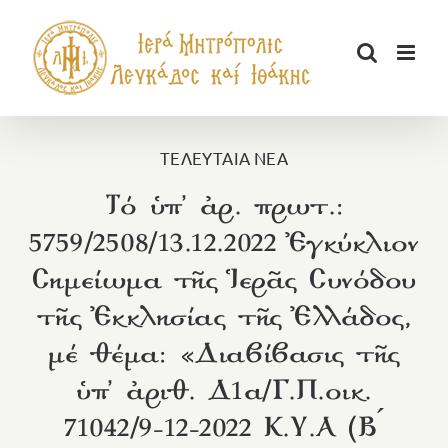
Μετάβαση
στο
περιεχόμενο
ΤΕΛΕΥΤΑΙΑ ΝΕΑ
Τό ὑπ’ ἀρ. πρωτ.:
5759/2508/13.12.2022 Ἐγκύκλιον
Σημείωμα τῆς Ἱερᾶς Συνόδου
τῆς Ἐκκλησίας τῆς Ἐλλάδος,
μέ θέμα: «Διαβίβασις τῆς
ὑπ’ ἀριθ. Δ1α/Γ.Π.οικ.
71042/9-12-2022 Κ.Υ.Α (Β ́