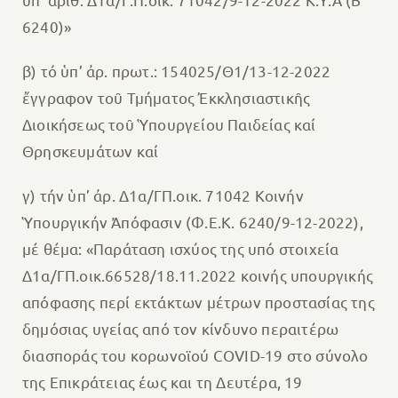
6240)»
β) τό ὑπ’ ἀρ. πρωτ.: 154025/Θ1/13-12-2022
ἔγγραφον τοῦ Τμήματος Ἐκκλησιαστικῆς
Διοικήσεως τοῦ Ὑπουργείου Παιδείας καί
Θρησκευμάτων καί
γ) τήν ὑπ’ ἀρ. Δ1α/ΓΠ.οικ. 71042 Κοινήν
Ὑπουργικήν Ἀπόφασιν (Φ.Ε.Κ. 6240/9-12-2022),
μέ θέμα: «Παράταση ισχύος της υπό στοιχεία
Δ1α/ΓΠ.οικ.66528/18.11.2022 κοινής υπουργικής
απόφασης περί εκτάκτων μέτρων προστασίας της
δημόσιας υγείας από τον κίνδυνο περαιτέρω
διασποράς του κορωνοϊού COVID-19 στο σύνολο
της Επικράτειας έως και τη Δευτέρα, 19