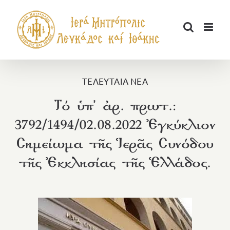
Μετάβαση
στο
περιεχόμενο
ΤΕΛΕΥΤΑΙΑ ΝΕΑ
Τό ὑπ’ ἀρ. πρωτ.:
3792/1494/02.08.2022 Ἐγκύκλιον
Σημείωμα τῆς Ἱερᾶς Συνόδου
τῆς Ἐκκλησίας τῆς Ἑλλάδος.