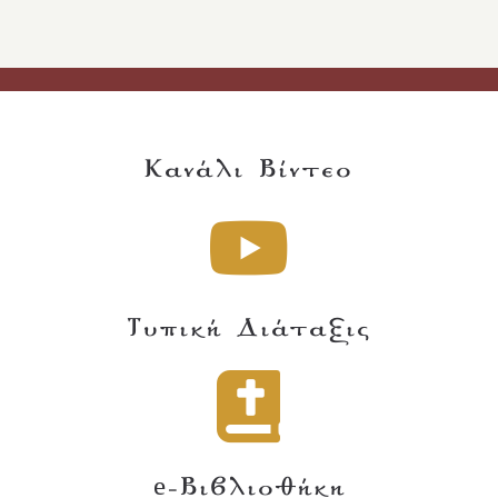
Κανάλι Βίντεο
Τυπική Διάταξις
e-Βιβλιοθήκη