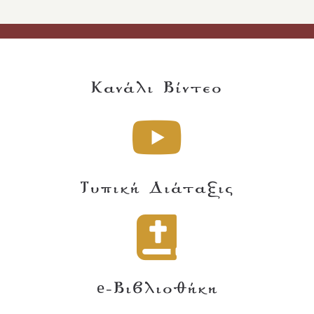
Κανάλι Βίντεο
Τυπική Διάταξις
e-Βιβλιοθήκη