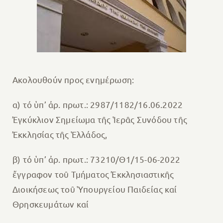
Ακολουθούν προς ενημέρωση:
α) τό ὑπ’ ἀρ. πρωτ.: 2987/1182/16.06.2022
Ἐγκύκλιον Σημείωμα τῆς Ἱερᾶς Συνόδου τῆς
Ἐκκλησίας τῆς Ἑλλάδος,
β) τό ὑπ’ ἀρ. πρωτ.: 73210/Θ1/15-06-2022
ἔγγραφον τοῦ Τμήματος Ἐκκλησιαστικῆς
Διοικήσεως τοῦ Ὑπουργείου Παιδείας καί
Θρησκευμάτων καί