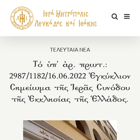
Μετάβαση
στο
περιεχόμενο
ΤΕΛΕΥΤΑΙΑ ΝΕΑ
Τό ὑπ’ ἀρ. πρωτ.:
2987/1182/16.06.2022 Ἐγκύκλιον
Σημείωμα τῆς Ἱερᾶς Συνόδου
τῆς Ἐκκλησίας τῆς Ἑλλάδος.