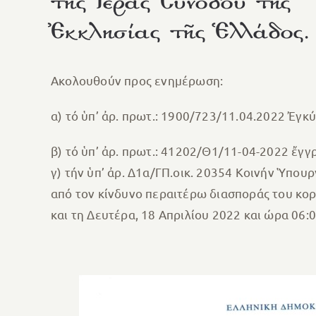
τῆς Ἱερᾶς Συνόδου τῆς
Ἐκκλησίας τῆς Ἑλλάδος.
Aκολουθούν προς ενημέρωση:
α) τό ὑπ’ ἀρ. πρωτ.: 1900/723/11.04.2022 Ἐγκ
β) τό ὑπ’ ἀρ. πρωτ.: 41202/Θ1/11-04-2022 ἔγ
γ) τήν ὑπ’ ἀρ. Δ1α/ΓΠ.οικ. 20354 Κοινήν Ὑπου
από τον κίνδυνο περαιτέρω διασποράς του κορ
και τη Δευτέρα, 18 Απριλίου 2022 και ώρα 06: