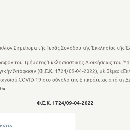
ύκλιον Σημείωμα τῆς Ἱερᾶς Συνόδου τῆς Ἐκκλησίας τῆς Ἑ
γραφον τοῦ Τμήματος Ἐκκλησιαστικῆς Διοικήσεως τοῦ Ὑ
ργικήν Ἀπόφασιν (Φ.Ε.Κ. 1724/09-04-2022), μέ θέμα: «Έ
ωνοϊού COVID-19 στο σύνολο της Επικράτειας από τη Δε
00»
Φ.Ε.Κ. 1724/09-04-2022