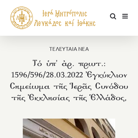
Μετάβαση
στο
περιεχόμενο
ΤΕΛΕΥΤΑΙΑ ΝΕΑ
Τό ὑπ’ ἀρ. πρωτ.:
1596/596/28.03.2022 Ἐγκύκλιον
Σημείωμα τῆς Ἱερᾶς Συνόδου
τῆς Ἐκκλησίας τῆς Ἑλλάδος,