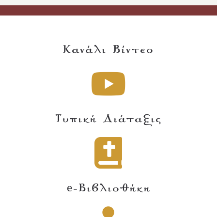
Κανάλι Βίντεο
Τυπική Διάταξις
e-Βιβλιοθήκη