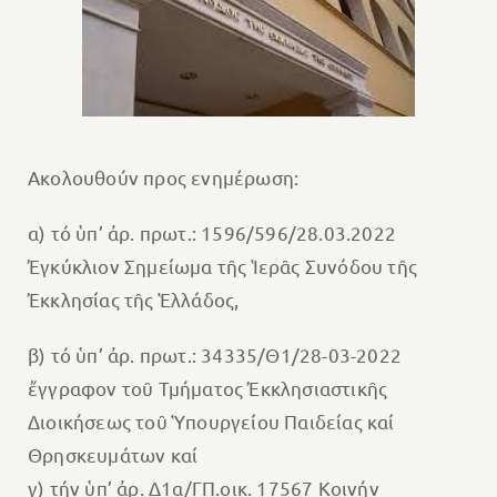
Ακολουθούν προς ενημέρωση:
α) τό ὑπ’ ἀρ. πρωτ.: 1596/596/28.03.2022
Ἐγκύκλιον Σημείωμα τῆς Ἱερᾶς Συνόδου τῆς
Ἐκκλησίας τῆς Ἑλλάδος,
β) τό ὑπ’ ἀρ. πρωτ.: 34335/Θ1/28-03-2022
ἔγγραφον τοῦ Τμήματος Ἐκκλησιαστικῆς
Διοικήσεως τοῦ Ὑπουργείου Παιδείας καί
Θρησκευμάτων καί
γ) τήν ὑπ’ ἀρ. Δ1α/ΓΠ.οικ. 17567 Κοινήν