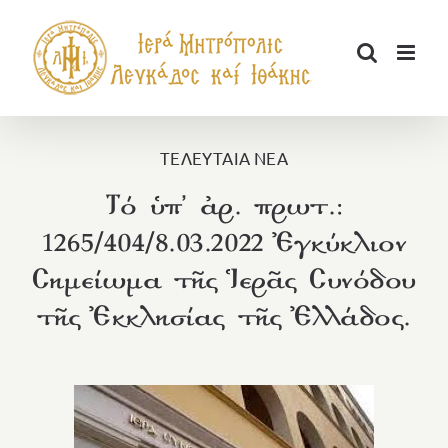
Μετάβαση
στο
περιεχόμενο
ΤΕΛΕΥΤΑΙΑ ΝΕΑ
Τό ὑπ’ ἀρ. πρωτ.:
1265/404/8.03.2022 Ἐγκύκλιον
Σημείωμα τῆς Ἱερᾶς Συνόδου
τῆς Ἐκκλησίας τῆς Ἐλλάδος.