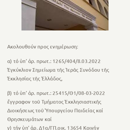
Ακολουθούν προς ενημέρωση:
α) τό ὑπ’ ἀρ. πρωτ.: 1265/404/8.03.2022
Ἐγκύκλιον Σημείωμα τῆς Ἱερᾶς Συνόδου τῆς
Ἐκκλησίας τῆς Ἐλλάδος,
β) τό ὑπ’ ἀρ. πρωτ.: 25415/Θ1/08-03-2022
ἔγγραφον τοῦ Τμήματος Ἐκκλησιαστικῆς
Διοικήσεως τοῦ Ὑπουργείου Παιδείας καί
Θρησκευμάτων καί
γ) τήν ὑπ’ ἀρ. Δ1α/ΓΠ.οικ. 13654 Κοινήν