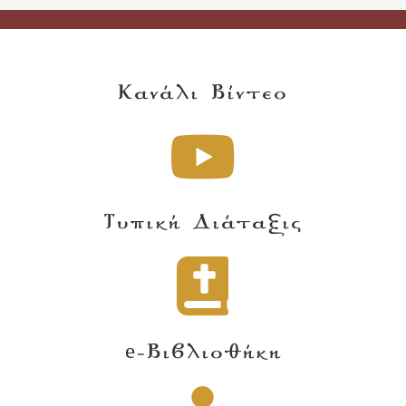
Κανάλι Βίντεο
Τυπική Διάταξις
e-Βιβλιοθήκη