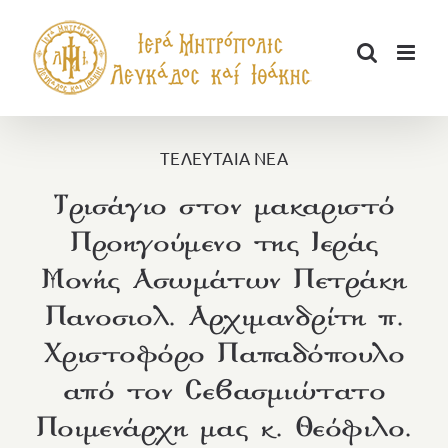
Μετάβαση
στο
περιεχόμενο
ΤΕΛΕΥΤΑΙΑ ΝΕΑ
Τρισάγιο στον μακαριστό
Προηγούμενο της Ιεράς
Μονής Ασωμάτων Πετράκη
Πανοσιολ. Αρχιμανδρίτη π.
Χριστοφόρο Παπαδόπουλο
από τον Σεβασμιώτατο
Ποιμενάρχη μας κ. Θεόφιλο.