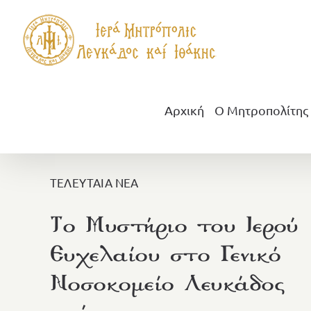
Μετάβαση
στο
περιεχόμενο
Αρχική
Ο Μητροπολίτης
ΤΕΛΕΥΤΑΙΑ ΝΕΑ
Το Μυστήριο του Ιερού
Ευχελαίου στο Γενικό
Νοσοκομείο Λευκάδος