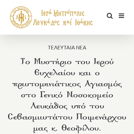
Μετάβαση
στο
περιεχόμενο
ΤΕΛΕΥΤΑΙΑ ΝΕΑ
Το Μυστήριο του Ιερού
Ευχελαίου και ο
πρωτομηνιάτικος Αγιασμός
στο Γενικό Νοσοκομείο
Λευκάδος υπό του
Σεβασμιωτάτου Ποιμενάρχου
μας κ. Θεοφίλου.