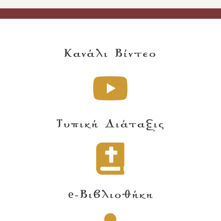
Κανάλι Βίντεο
Τυπική Διάταξις
e-Βιβλιοθήκη