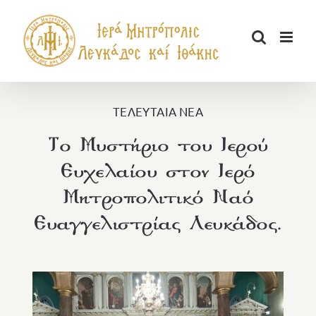
Μετάβαση
στο
περιεχόμενο
ΤΕΛΕΥΤΑΙΑ ΝΕΑ
Το Μυστήριο του Ιερού
Ευχελαίου στον Ιερό
Μητροπολιτικό Ναό
Ευαγγελιστρίας Λευκάδος.