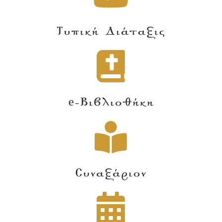
Τυπική Διάταξις
e-Βιβλιοθήκη
Συναξάριον