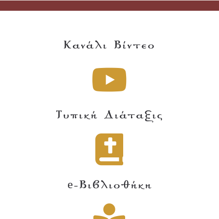
Κανάλι Βίντεο
Τυπική Διάταξις
e-Βιβλιοθήκη