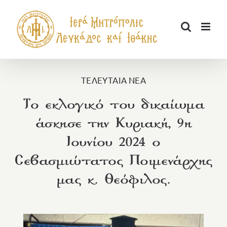
Μετάβαση
στο
περιεχόμενο
ΤΕΛΕΥΤΑΙΑ ΝΕΑ
Το εκλογικό του δικαίωμα
άσκησε την Κυριακή, 9η
Ιουνίου 2024 ο
Σεβασμιώτατος Ποιμενάρχης
μας κ. Θεόφιλος.