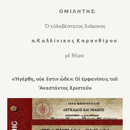
Ο Μ Ι Λ Η Τ Η Σ:
Ὁ εὐλαβέστατος διάκονος
π. Κ α λ λ ί ν ι κ ο ς Κ α ρ α ν θ ί μ ο υ
μέ θέμα:
«Ἡγέρθη, οὐκ ἔστιν ὧδε»:
Οἱ ἐμφανίσεις τοῦ
’Αναστάντος Χριστοῦ
»