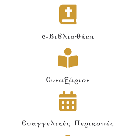
e-Βιβλιοθήκη
Συναξάριον
Ευαγγελικές Περικοπές