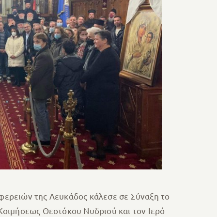
φερειών της Λευκάδος κάλεσε σε Σύναξη το
ό Κοιμήσεως Θεοτόκου Νυδριού και τον Ιερό