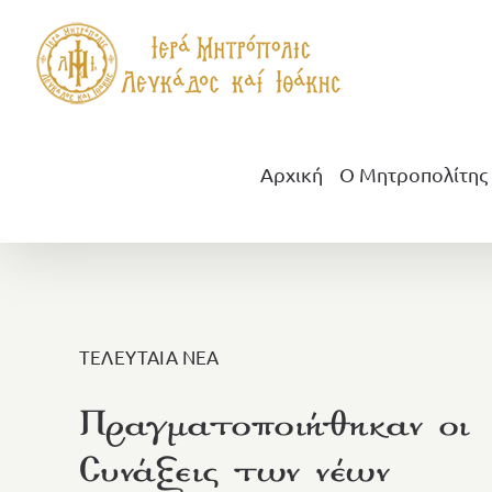
Μετάβαση
στο
περιεχόμενο
Αρχική
Ο Μητροπολίτης
ΤΕΛΕΥΤΑΙΑ ΝΕΑ
Πραγματοποιήθηκαν οι
Συνάξεις των νέων