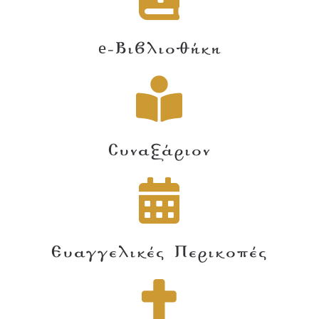
e-Βιβλιοθήκη
Συναξάριον
Ευαγγελικές Περικοπές