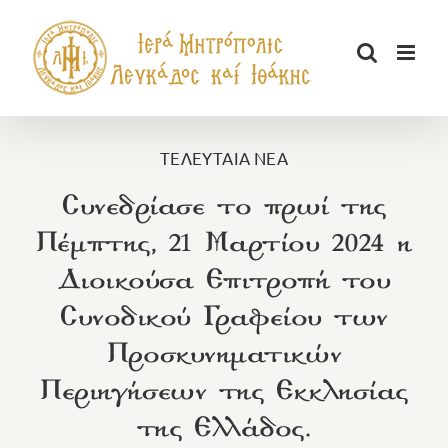
Μετάβαση
στο
περιεχόμενο
ΤΕΛΕΥΤΑΙΑ ΝΕΑ
Συνεδρίασε το πρωί της
Πέμπτης, 21 Μαρτίου 2024 η
Διοικούσα Επιτροπή του
Συνοδικού Γραφείου των
Προσκυνηματικών
Περιηγήσεων της Εκκλησίας
της Ελλάδος.