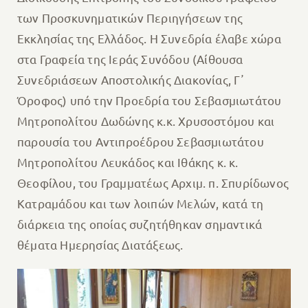
των Προσκυνηματικών Περιηγήσεων της
Εκκλησίας της Ελλάδος. Η Συνεδρία έλαβε χώρα
στα Γραφεία της Ιεράς Συνόδου (Αίθουσα
Συνεδριάσεων Αποστολικής Διακονίας, Γ᾽
Όροφος) υπό την Προεδρία του Σεβασμιωτάτου
Μητροπολίτου Δωδώνης κ.κ. Χρυσοστόμου και
παρουσία του Αντιπροέδρου Σεβασμιωτάτου
Μητροπολίτου Λευκάδος και Ιθάκης κ. κ.
Θεοφίλου, του Γραμματέως Αρχιμ. π. Σπυρίδωνος
Κατραμάδου και των λοιπών Μελών, κατά τη
διάρκεια της οποίας συζητήθηκαν σημαντικά
θέματα Ημερησίας Διατάξεως.