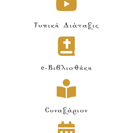
Τυπική Διάταξις
e-Βιβλιοθήκη
Συναξάριον