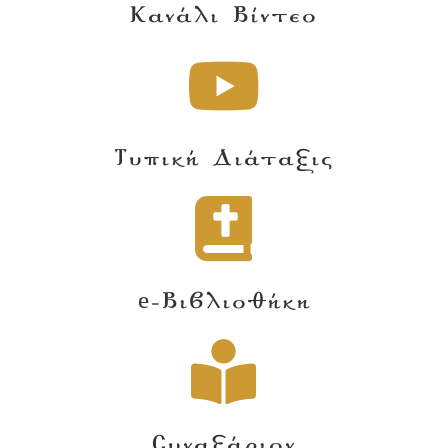
Κανάλι Βίντεο
Τυπική Διάταξις
e-Βιβλιοθήκη
Συναξάριον