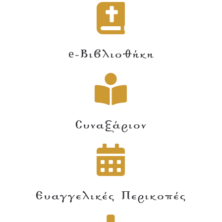
e-Βιβλιοθήκη
Συναξάριον
Ευαγγελικές Περικοπές