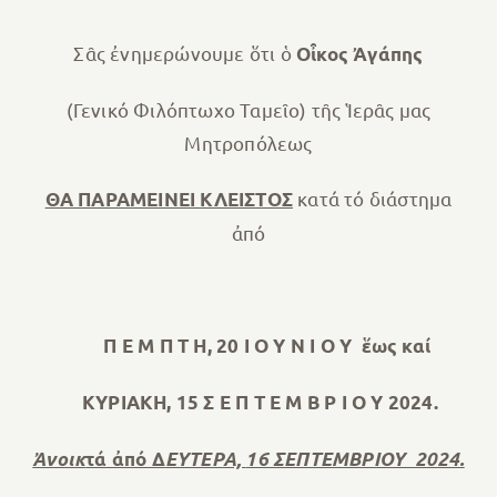
Σᾶς ἐνημερώνουμε ὅτι ὁ
Οἶκος Ἀγάπης
(Γενικό Φιλόπτωχο Ταμεῖο) τῆς Ἱερᾶς μας
Μητροπόλεως
κατά τό διάστημα
ΘΑ ΠΑΡΑΜΕΙΝΕΙ ΚΛΕΙΣΤΟΣ
ἀπό
Π Ε Μ Π Τ Η, 20 Ι Ο Υ Ν Ι Ο Υ
ἕως καί
ΚΥΡΙΑΚΗ, 15 Σ Ε Π Τ Ε Μ Β Ρ Ι Ο Υ 2024.
Ἀνοικ
τά ἀπό Δ
ΕΥΤΕΡΑ,
16 ΣΕΠΤΕΜΒΡΙΟΥ 2024.