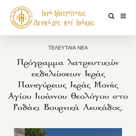
Μετάβαση
στο
περιεχόμενο
ΤΕΛΕΥΤΑΙΑ ΝΕΑ
Πρόγραμμα λατρευτικών
εκδηλώσεων Ιεράς
Πανηγύρεως Ιεράς Μονής
Αγίου Ιωάννου Θεολόγου στο
Ροδάκι Βουρνικά Λευκάδος.