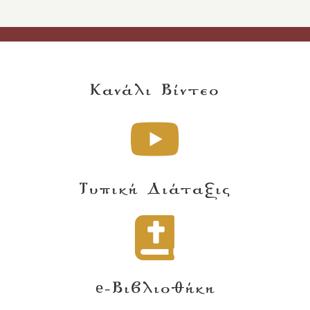
Κανάλι Βίντεο
Τυπική Διάταξις
e-Βιβλιοθήκη