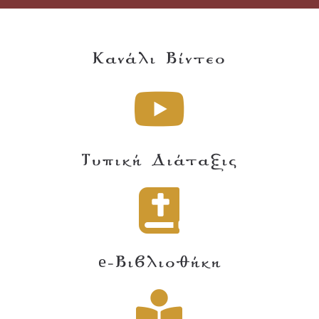
Κανάλι Βίντεο
Τυπική Διάταξις
e-Βιβλιοθήκη