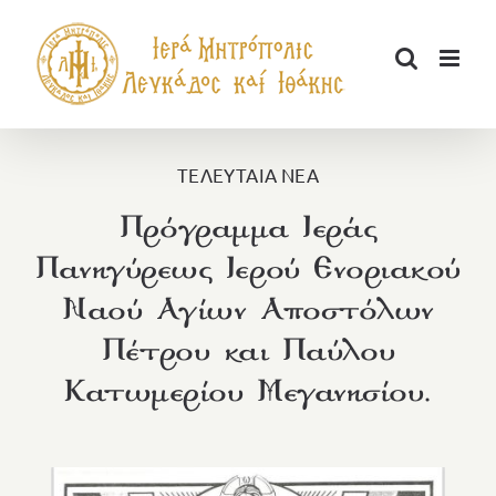
Μετάβαση
στο
περιεχόμενο
ΤΕΛΕΥΤΑΙΑ ΝΕΑ
Πρόγραμμα Ιεράς
Πανηγύρεως Ιερού Ενοριακού
Ναού Αγίων Αποστόλων
Πέτρου και Παύλου
Κατωμερίου Μεγανησίου.