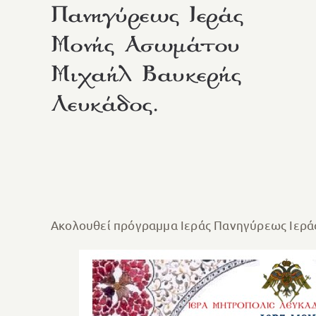
Πανηγύρεως Ιεράς
Μονής Ασωμάτου
Μιχαήλ Βαυκερής
Λευκάδος.
Ακολουθεί πρόγραμμα Ιεράς Πανηγύρεως Ιερά