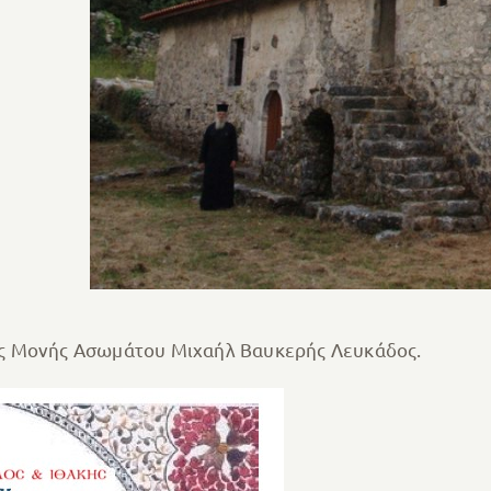
ς Μονής Ασωμάτου Μιχαήλ Βαυκερής Λευκάδος.