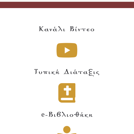
Κανάλι Βίντεο
Τυπική Διάταξις
e-Βιβλιοθήκη