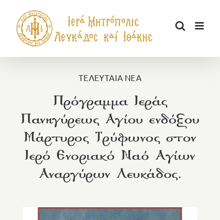
Μετάβαση
στο
περιεχόμενο
ΤΕΛΕΥΤΑΙΑ ΝΕΑ
Πρόγραμμα Ιεράς
Πανηγύρεως Αγίου ενδόξου
Μάρτυρος Τρύφωνος στον
Ιερό Ενοριακό Ναό Αγίων
Αναργύρων Λευκάδος.