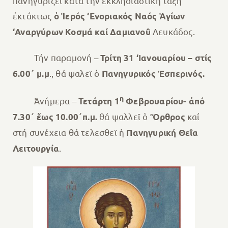
πανηγυρίζει κατά τήν ἐκκλησιαστική τάξη
ἐκτάκτως
ὁ Ἱερός ‘Ενοριακός Ναός
Ἁγίων
Λευκάδος.
‘Αναργύρων Κοσμά καί Δαμιανοῦ
Τήν παραμονή –
Τρίτη 31 ‘Ιανουαρίου – στίς
., θά ψαλεῖ ὁ
6.00΄ μ.μ
Πανηγυρικός Ἐσπερινός.
η
Ἀνήμερα –
Τετάρτη 1
Φεβρουαρίου- ἀπό
θά ψαλλεῖ ὁ
καί
7.30΄ ἔως 10.00΄
π.μ.
Ὄρθρος
στή συνέχεια θά τελεσθεῖ ἡ
Πανηγυρική Θεῖα
.
Λειτουργία